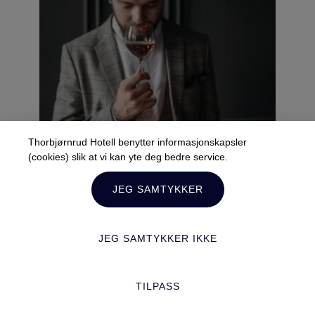
Thorbjørnrud Hotell benytter informasjonskapsler
(cookies) slik at vi kan yte deg bedre service.
JEG SAMTYKKER
JEG SAMTYKKER IKKE
Lær å smake på vin med
TILPASS
Karina