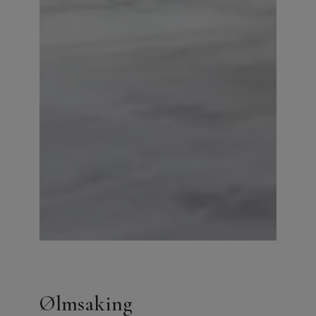
Ølmsaking