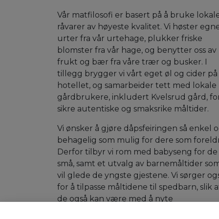
Vår matfilosofi er basert på å bruke lokal
råvarer av høyeste kvalitet. Vi høster egn
urter fra vår urtehage, plukker friske
blomster fra vår hage, og benytter oss av
frukt og bær fra våre trær og busker. I
tillegg brygger vi vårt eget øl og cider på
hotellet, og samarbeider tett med lokale
gårdbrukere, inkludert Kvelsrud gård, fo
sikre autentiske og smaksrike måltider.
Vi ønsker å gjøre dåpsfeiringen så enkel 
behagelig som mulig for dere som foreld
Derfor tilbyr vi rom med babyseng for de
små, samt et utvalg av barnemåltider so
vil glede de yngste gjestene. Vi sørger og
for å tilpasse måltidene til spedbarn, slik a
de også kan være med å nyte
festlighetene.La oss ta hånd om detaljen