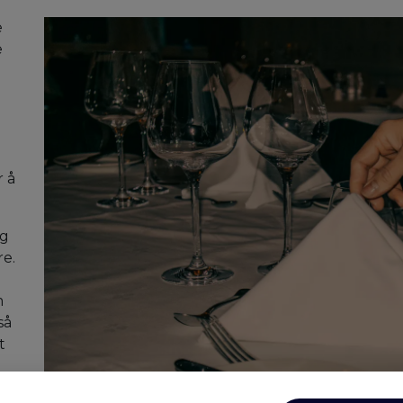
e
e
r å
og
re.
m
så
t
e