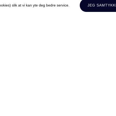
kies) slik at vi kan yte deg bedre service.
JEG SAMTYKK
r
Kontakt oss for bestilling