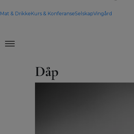
Mat & Drikke
Kurs & Konferanse
Selskap
Vingård
Dåp