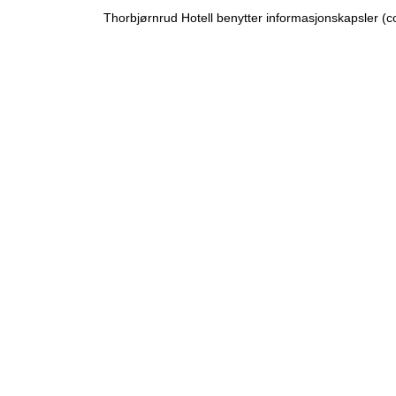
og skape et uforglemmelig arrangement
Thorbjørnrud Hotell benytter informasjonskapsler (coo
for deg og din familie. Kontakt oss i dag fo
å planlegge din dåpsfeiring på
Thorbjørnrud Hotell.
THORBJØRNRUD HOTELL
Sagvegen 8, 3520 Jevnaker