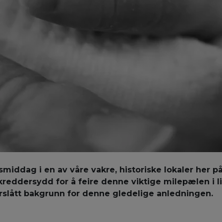
smiddag i en av våre vakre, historiske lokaler her på
eddersydd for å feire denne viktige milepælen i li
orslått bakgrunn for denne gledelige anledningen.